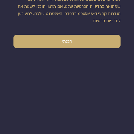
שליחה
שמתואר במדיניות הפרטיות שלנו. אם תרצו, תוכלו לשנות את
הגדרות קבצי ה-cookies בדפדפן האינטרנט שלכם. לחץ כאן
אני מאשר/ת קבלת עדכונים במייל ושימוש בפרטים
ל
מדיניות פרטיות
בהתאם ל
תקנון ותנאי השימוש
באתר
הבנתי