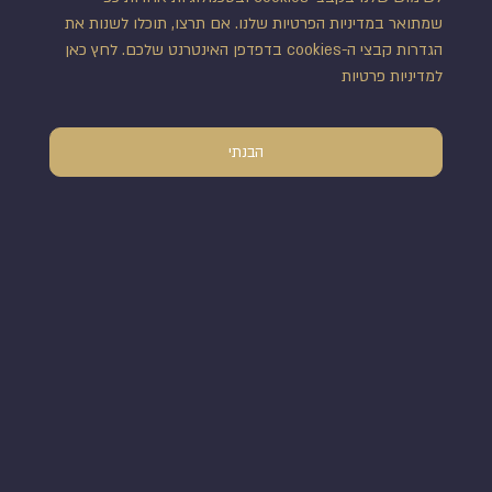
שליחה
שמתואר במדיניות הפרטיות שלנו. אם תרצו, תוכלו לשנות את
הגדרות קבצי ה-cookies בדפדפן האינטרנט שלכם. לחץ כאן
אני מאשר/ת קבלת עדכונים במייל ושימוש בפרטים
ל
מדיניות פרטיות
בהתאם ל
תקנון ותנאי השימוש
באתר
הבנתי