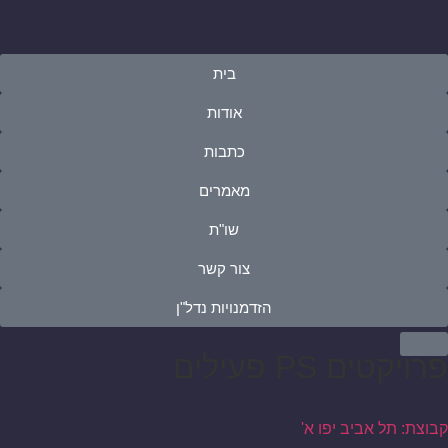
בית
אודות
כתבות
מאמרים
שו"ת
צור קשר
הזדמנויות נדל"ן
פרויקטים PS פעילים
קבוצת: תל אביב יפו א'