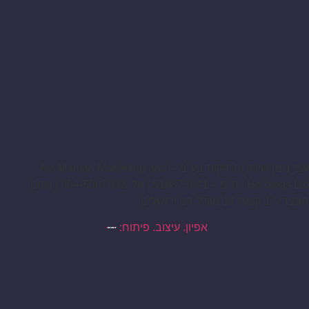
אבי ממן שיווק והחזקות בע"מ – Avi Maman Marketing and
Holdings Ltd | ח"פ – 516873841 | טל. 054-5507032 | נחום
חפצדי 17 קומה 17 מגדל רם ירושלים
אפיון. עיצוב. פיתוח: