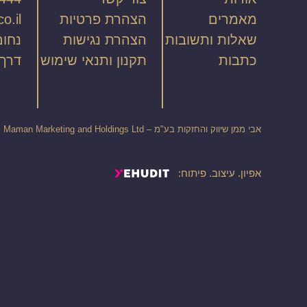
מאמרים
הצהרת פרטיות
o.il
שאלות ותשובות
הצהרת נגישות
נחום חפצדי 7
כתבות
תקנון ותנאי שימוש
דרך מנחם
אבי ממן שיווק והחזקות בע"מ – Avi Maman Marketing and Holdings Ltd | ח"פ – 516873841 | טל. 054-5507032 | נחום חפצדי 17 קומה 17 מגדל רם ירושלים
אפיון. עיצוב. פיתוח: