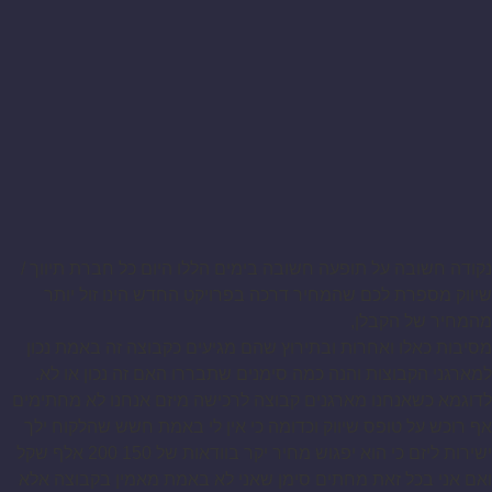
נקודה חשובה על תופעה חשובה בימים הללו היום כל חברת תיווך /
שיווק מספרת לכם שהמחיר דרכה בפרויקט החדש הינו זול יותר
מהמחיר של הקבלן,
מסיבות כאלו ואחרות ובתירוץ שהם מגיעים כקבוצה זה באמת נכון
למארגני הקבוצות והנה כמה סימנים שתבררו האם זה נכון או לא.
לדוגמא כשאנחנו מארגנים קבוצה לרכישה מיזם אנחנו לא מחתימים
אף רוכש על טופס שיווק וכדומה כי אין לי באמת חשש שהלקוח ילך
ישירות ליזם כי הוא יפגוש מחיר יקר בוודאות של 150 200 אלף שקל
ואם אני בכל זאת מחתים סימן שאני לא באמת מאמין בקבוצה אלא