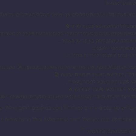
שווה קריאה👀‼️
בהשקעת נדל"ן יש כמה מסלולים אך יש שני מסלולים עיקריים וכל א
המסלול הראשון הוא עסקת פליפ 🔄
עסקת פליפ: לקנות נכס במחיר טוב, לזהות אזור עם פוטנציאל השבחה, ל
זו עסקה שמתבססת בעיקר על העתיד…
המשקיע אומר לעצמו:
“אני נכנס היום כדי להרוויח מחר” 📈.
אבל יש מסלול נוסף, שהרבה ישראלים התאהבו בעוצמה שלו בשנים ה
נדל״ן מניב עם תשואה חודשית גבוהה 🏖️
לא לקנות רק בשביל למכור בעתיד…
אלא לקנות נכס שעובד עבורך💰🔥
בדירות רגילות, באזורי מגורים קלאסים (ברוב המקרים) התשואה השנתית נעה ס
אבל יש סוגי נכסים אחרים כמו דירות נופש במיקומים חזקים (אילת) ש
וכשהפרויקט נבנה נכון וכולל חוויית אירוח מלאה וכולל בריכת שחייה פ
ופה מגיע ההבדל האמיתי 👇