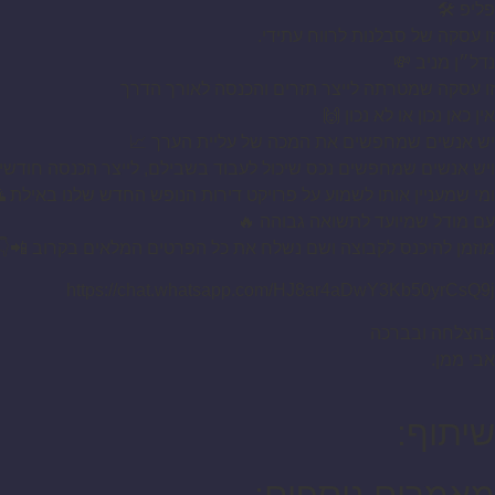
פליפ 🛠️
זו עסקה של סבלנות לרווח עתידי.
נדל״ן מניב 💸
זו עסקה שמטרתה לייצר תזרים והכנסה לאורך הדרך
אין כאן נכון או לא נכון 🙌
יש אנשים שמחפשים את המכה של עליית הערך 📈
ויש אנשים שמחפשים נכס שיכול לעבוד בשבילם, לייצר הכנסה חודשית 
ומי שמעניין אותו לשמוע על פרויקט דירות הנופש החדש שלנו באילת 
עם מודל שמיועד לתשואה גבוהה 🔥
מוזמן להיכנס לקבוצה ושם נשלח את כל הפרטים המלאים בקרוב 📲👇
https://chat.whatsapp.com/HJ8ar4aDwY3Kb50yrCsQ9j
בהצלחה ובברכה
אבי ממן.
שיתוף: