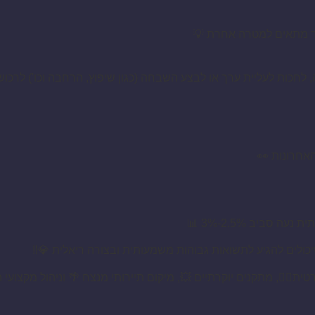
חד מתאים למטרה אחרת 💡
חכות לעליית ערך או לבצע השבחה (כגון שיפוץ, הרחבה וכו') לרכוש ד
אחרונות 👀
ביב 2.5%-3% 📊
יכולים להגיע לתשואות גבוהות משמעותית ובצורה ריאלית 💎‼️
רטית🏊‍♂️, מתקנים יוקרתיים 💥, מיקום תיירותי מנצח 🌴 וניהול מקצ