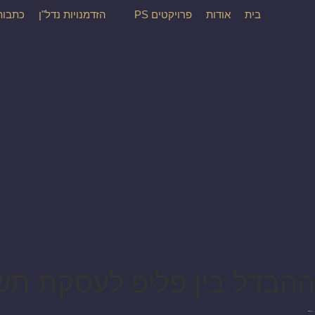
בית
אודות
פרויקטים PS
הזדמנויות נדל"ן
כתבות
ההבדל בין פליפ לעסקת תש